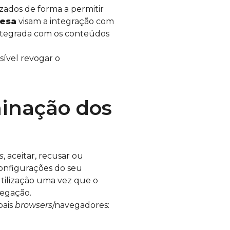
izados de forma a permitir
Mesa
visam a integração com
ntegrada com os conteúdos
sível revogar o
minação dos
s
, aceitar, recusar ou
configurações do seu
utilização uma vez que o
vegação.
pais
browsers
/navegadores: