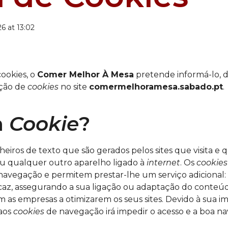
6 at 13:02
cookies, o
Comer Melhor À Mesa
pretende informá-lo, d
ação de
cookies
no site
comermelhoramesa.sabado.pt
.
m
Cookie
?
eiros de texto que são gerados pelos sites que visita 
u qualquer outro aparelho ligado à
internet
. Os
cookies
e navegação e permitem prestar-lhe um serviço adicional
icaz, assegurando a sua ligação ou adaptação do conteú
 as empresas a otimizarem os seus sites. Devido à sua i
 aos
cookies
de navegação irá impedir o acesso e a boa 