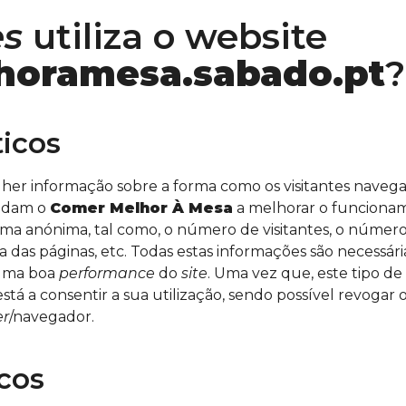
es
utiliza o website
oramesa.sabado.pt
?
ticos
olher informação sobre a forma como os visitantes naveg
judam o
Comer Melhor À Mesa
a melhorar o funciona
a anónima, tal como, o número de visitantes, o número
 das páginas, etc. Todas estas informações são necessári
 uma boa
performance
do
site
. Uma vez que, este tipo de
 está a consentir a sua utilização, sendo possível revoga
er
/navegador.
cos